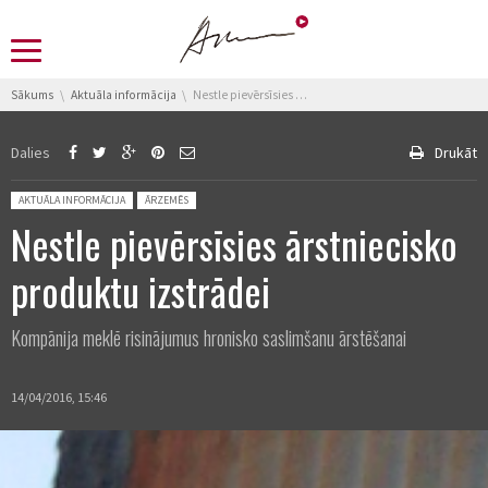
You are here:
Sākums
Aktuāla informācija
Nestle pievērsīsies ārstniecisko produktu izstrādei
Dalies
Drukāt
Posted in:
AKTUĀLA INFORMĀCIJA
ĀRZEMĒS
Nestle pievērsīsies ārstniecisko
produktu izstrādei
Kompānija meklē risinājumus hronisko saslimšanu ārstēšanai
14/04/2016, 15:46