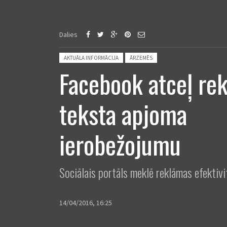
Dalies
Posted in:
AKTUĀLA INFORMĀCIJA
ĀRZEMĒS
Facebook atceļ re
teksta apjoma
ierobežojumu
Sociālais portāls meklē reklāmas efektiv
14/04/2016, 16:25