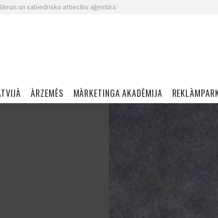
lāmas un sabiedrisko attiecību aģentūra.
ATVIJĀ
ĀRZEMĒS
MĀRKETINGA AKADĒMIJA
REKLĀMPAR