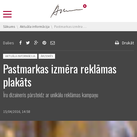
You are here:
Sākums
Aktuāla informācija
Pastmarkas izmēra reklāmas plakāts
Dalies
Drukāt
Posted in:
AKTUĀLA INFORMĀCIJA
ĀRZEMĒS
Pastmarkas izmēra reklāmas
plakāts
Īru dizaineris pārsteidz ar unikālu reklāmas kampaņu
15/04/2016, 14:58