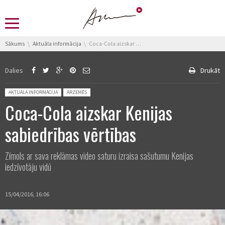
You are here:
Sākums
Aktuāla informācija
Coca-Cola aizskar Kenijas sabiedrības vērtības
Dalies
Drukāt
Posted in:
AKTUĀLA INFORMĀCIJA
ĀRZEMĒS
Coca-Cola aizskar Kenijas
sabiedrības vērtības
Zīmols ar sava reklāmas video saturu izraisa sašutumu Kenijas
iedzīvotāju vidū
15/04/2016, 16:06