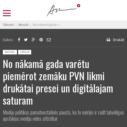
You are here:
Sākums
Aktuāli
No nākamā gada varētu piemērot zemāku PVN likmi drukātai presei un digitālajam saturam
Dalies
Drukāt
Posted in:
AKTUĀLI
LATVIJĀ
No nākamā gada varētu
piemērot zemāku PVN likmi
drukātai presei un digitālajam
saturam
Mediju politikas pamatnostādnēs pausts, ka to mērķis ir radīt labvēlīgus
apstākļus mediju vides attīstībai