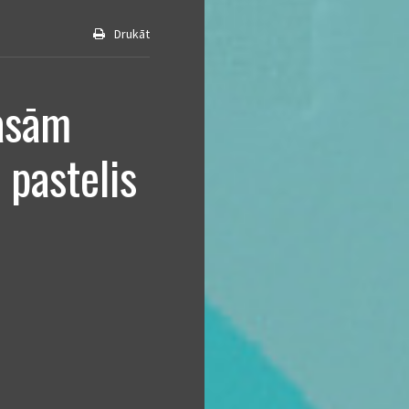
Drukāt
rāsām
s pastelis