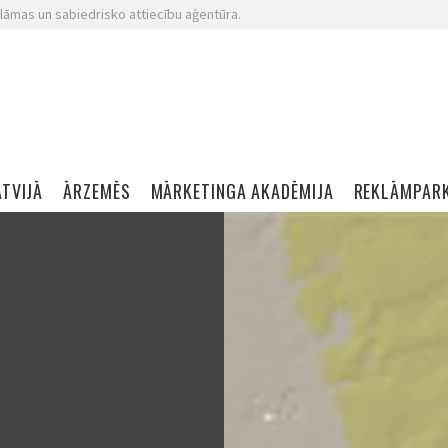
lāmas un sabiedrisko attiecību aģentūra.
ATVIJĀ
ĀRZEMĒS
MĀRKETINGA AKADĒMIJA
REKLĀMPAR