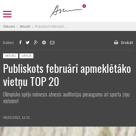
You are here:
Sākums
Aktuāli
Publiskots februārī apmeklētāko vietņu TOP 20
Dalies
Drukāt
Posted in:
AKTUĀLI
LATVIJĀ
Publiskots februārī apmeklētāko
vietņu TOP 20
Olimpisko spēļu mēnesis atnesis auditorijas pieaugumu arī sporta ziņu
vietnēm!
08/03/2022, 12:32