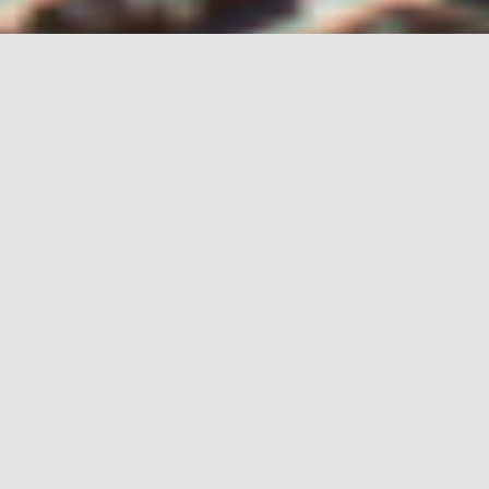
Pagājušajā mēnesī skaitliski lielāko auditorijas pieaugumu