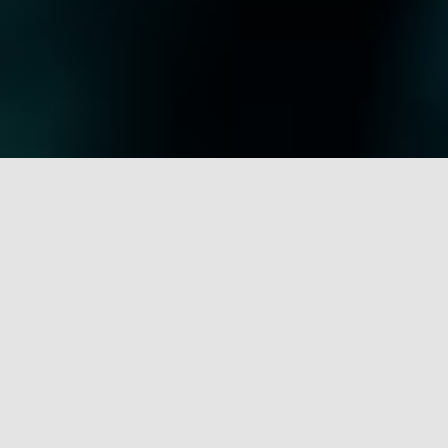
rch for: