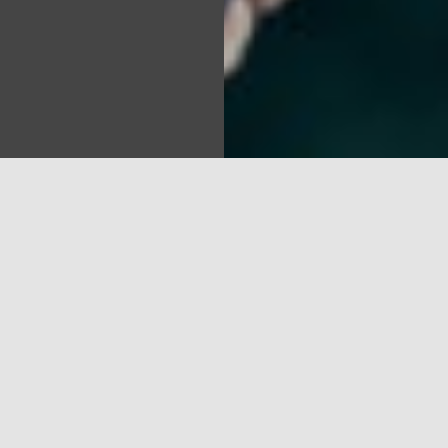
Sea
pazūd 80 Krievijā reģistrētas televīzijas (TV)