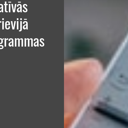
atīvās
ievijā
rogrammas