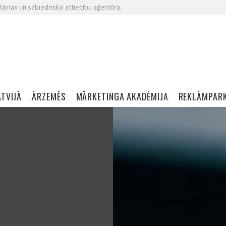
lāmas un sabiedrisko attiecību aģentūra.
ATVIJĀ
ĀRZEMĒS
MĀRKETINGA AKADĒMIJA
REKLĀMPAR