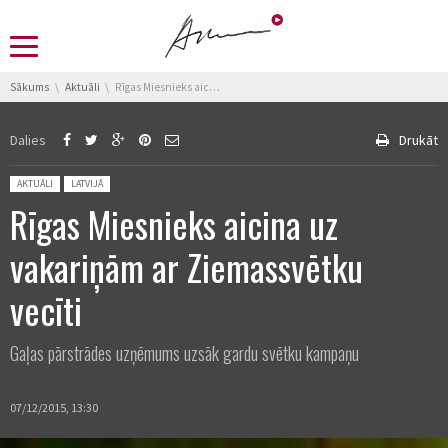
You are here:
Sākums
Aktuāli
Rīgas Miesnieks aicina uz vakariņām ar Ziemassvētku vecīti
Dalies
Drukāt
Posted in:
AKTUĀLI
LATVIJĀ
Rīgas Miesnieks aicina uz
vakariņām ar Ziemassvētku
vecīti
Gaļas pārstrādes uzņēmums uzsāk gardu svētku kampaņu
07/12/2015, 13:30