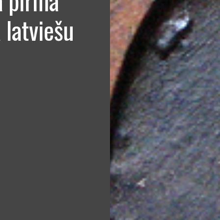
a pirmā
 latviešu