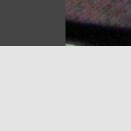
Sea
ēts unikāls notikums Latvijas grāmatniecībā – tiks