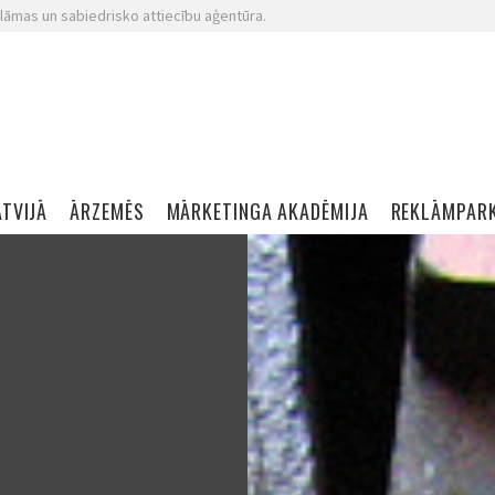
lāmas un sabiedrisko attiecību aģentūra.
ATVIJĀ
ĀRZEMĒS
MĀRKETINGA AKADĒMIJA
REKLĀMPAR