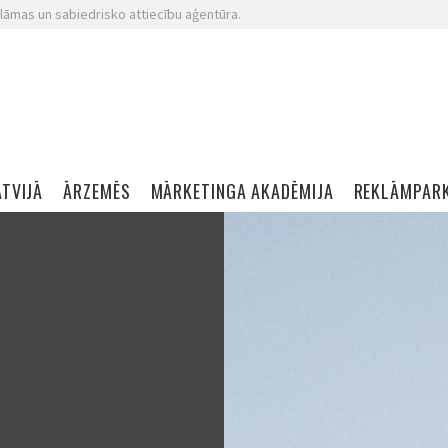
lāmas un sabiedrisko attiecību aģentūra.
ATVIJĀ
ĀRZEMĒS
MĀRKETINGA AKADĒMIJA
REKLĀMPAR