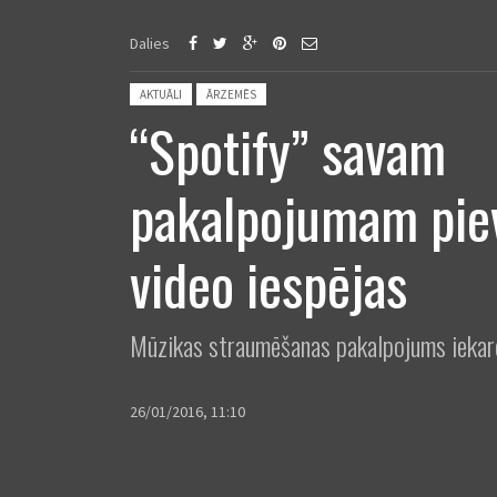
Dalies
Posted in:
AKTUĀLI
ĀRZEMĒS
“Spotify” savam
pakalpojumam piev
video iespējas
Mūzikas straumēšanas pakalpojums iekaro
26/01/2016, 11:10