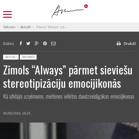
You are here:
Sākums
Aktuāli
Zīmols “Always” pārmet sieviešu stereotipizāciju emocijikonās
Dalies
Drukāt
Posted in:
AKTUĀLI
ĀRZEMĒS
Zīmols “Always” pārmet sieviešu
stereotipizāciju emocijikonās
Kā atklājis uzņēmums, meitenes vēlētos daudzveidīgākas emocijikonas
03/03/2016, 16:25