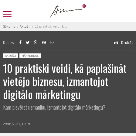
You are here:
Sākums
Aktuāli
10 praktiski veidi, kā paplašināt vietējo biznesu, izmantojot digitālo mārketingu
Dalies
Drukāt
Posted in:
AKTUĀLI
MĀRKETINGS
10 praktiski veidi, kā paplašināt
vietējo biznesu, izmantojot
digitālo mārketingu
Kam pievērst uzmanību, izmantojot digitālo mārketingu?
29/03/2021, 10:19