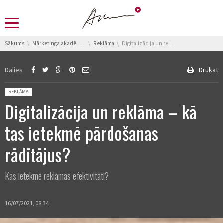
You are here:
Sākums
Mārketinga akadēmija
Reklāma
Digitalizācija un reklāma – kā tas ietekmē pārdošanas rādītājus?
Dalies
Drukāt
Posted in:
REKLĀMA
Digitalizācija un reklāma – kā
tas ietekmē pārdošanas
rādītājus?
Kas ietekmē reklāmas efektivitāti?
16/07/2021, 08:34