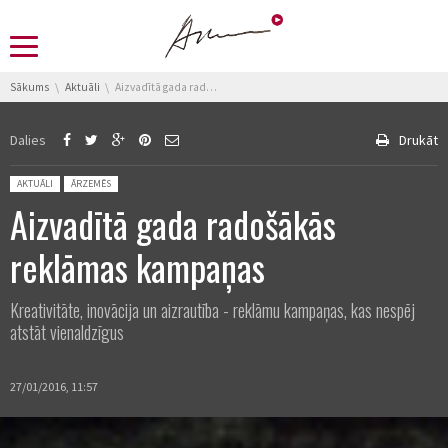
You are here:
Sākums
Aktuāli
Aizvadītā gada radošākās reklāmas kampaņas
Dalies
Drukāt
Posted in:
AKTUĀLI
ĀRZEMĒS
Aizvadītā gada radošākās
reklāmas kampaņas
Kreativitāte, inovācija un aizrautība - reklāmu kampaņas, kas nespēj
atstāt vienaldzīgus
27/01/2016, 11:57