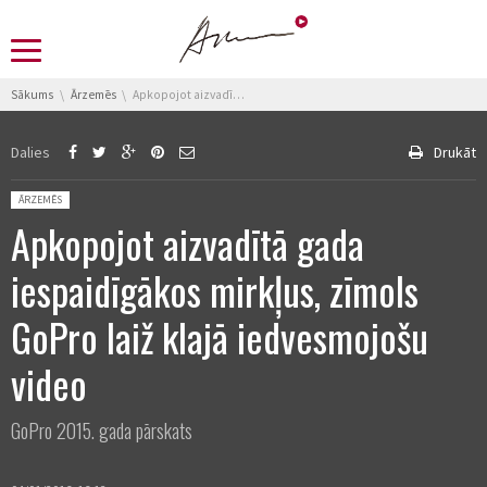
You are here:
Sākums
Ārzemēs
Apkopojot aizvadītā gada iespaidīgākos mirkļus, zīmols GoPro laiž klajā iedvesmojošu video
Dalies
Drukāt
Posted in:
ĀRZEMĒS
Apkopojot aizvadītā gada
iespaidīgākos mirkļus, zīmols
GoPro laiž klajā iedvesmojošu
video
GoPro 2015. gada pārskats