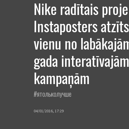
Nike radītais proj
Instaposters atzīts
vienu no labākajā
gada interatīvajā
kampaņām
#ятольколучше
04/01/2016, 17:29