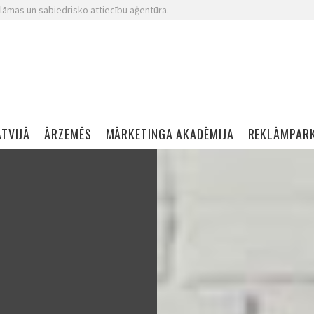
lāmas un sabiedrisko attiecību aģentūra.
ATVIJĀ
ĀRZEMĒS
MĀRKETINGA AKADĒMIJA
REKLĀMPAR