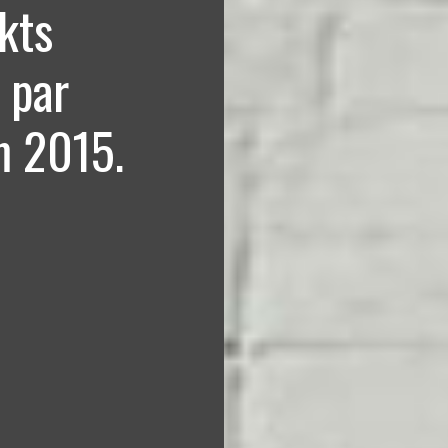
ekts
 par
m 2015.
m