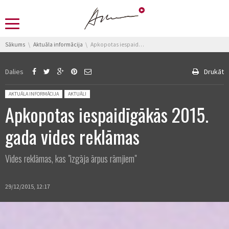
You are here:
Sākums
Aktuāla informācija
Apkopotas iespaidīgākās 2015. gada vides reklāmas
Dalies
Drukāt
Posted in:
AKTUĀLA INFORMĀCIJA
AKTUĀLI
Apkopotas iespaidīgākās 2015.
gada vides reklāmas
Vides reklāmas, kas "izgāja ārpus rāmjiem"
29/12/2015, 12:17