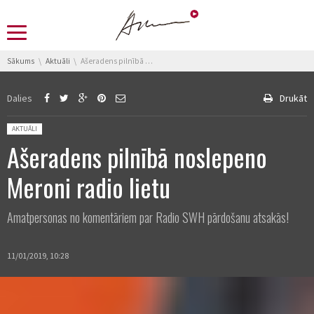
You are here:
Sākums
Aktuāli
Ašeradens pilnībā noslepeno Meroni radio lietu
Dalies
Drukāt
Posted in:
AKTUĀLI
Ašeradens pilnībā noslepeno
Meroni radio lietu
Amatpersonas no komentāriem par Radio SWH pārdošanu atsakās!
11/01/2019, 10:28