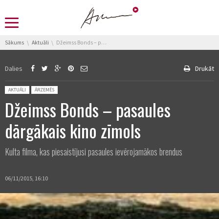
You are here:
Sākums
Aktuāli
Džeimss Bonds – pasaules dārgākais kino zīmols
Dalies
Drukāt
Posted in:
AKTUĀLI
ĀRZEMĒS
Džeimss Bonds – pasaules
dārgākais kino zīmols
Kulta filma, kas piesaistījusi pasaules ievērojamākos brendus
06/11/2015, 16:10