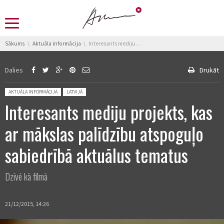
You are here:
Sākums
Aktuāla informācija
Interesants mediju projekts, kas ar mākslas palīdzību atspoguļo sabiedrībā aktuālus tematus
Dalies
Drukāt
Posted in:
AKTUĀLA INFORMĀCIJA
LATVIJĀ
Interesants mediju projekts, kas
ar mākslas palīdzību atspoguļo
sabiedrībā aktuālus tematus
Dzīvē kā filmā
21/12/2015, 14:26