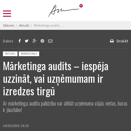
You are here:
Sākums
Aktuāli
Mārketinga audits – iespēja uzzināt, vai uzņēmumam ir izredzes tirgū
Dalies
Drukāt
Posted in:
AKTUĀLI
MĀRKETINGS
Mārketinga audits – iespēja
uzzināt, vai uzņēmumam ir
izredzes tirgū
Ar mārketinga audita palīdzību var atklāt uzņēmuma vājās vietas, kuras
ir jāuzlabo!
24/03/2020, 16:15