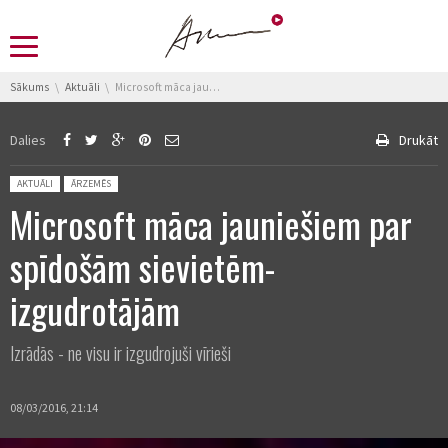
You are here:
Sākums
Aktuāli
Microsoft māca jauniešiem par spīdošām sievietēm-izgudrotājām
Dalies
Drukāt
Posted in:
AKTUĀLI
ĀRZEMĒS
Microsoft māca jauniešiem par
spīdošām sievietēm-
izgudrotājām
Izrādās - ne visu ir izgudrojuši vīrieši
08/03/2016, 21:14