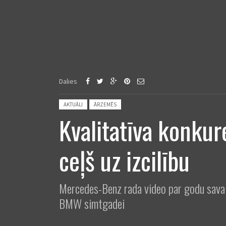
Dalies
Posted in:
AKTUĀLI
ĀRZEMĒS
Kvalitatīva konku
ceļš uz izcilību
Mercedes-Benz rada video par godu sava 
BMW simtgadei