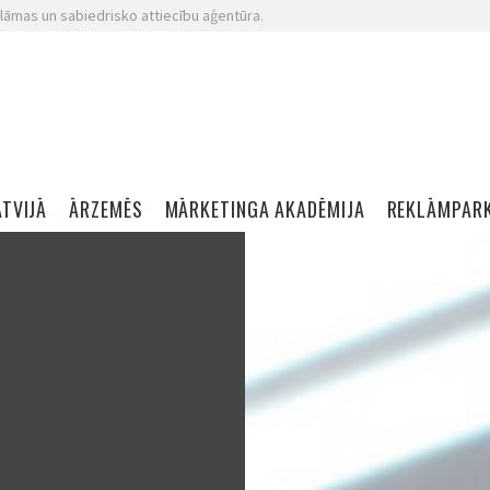
lāmas un sabiedrisko attiecību aģentūra.
ATVIJĀ
ĀRZEMĒS
MĀRKETINGA AKADĒMIJA
REKLĀMPAR