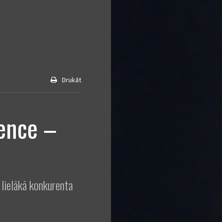
Drukāt
rence –
lielākā konkurenta