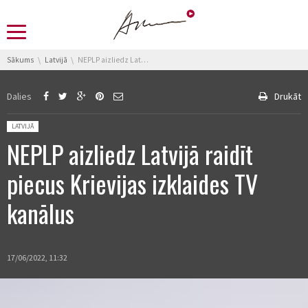
You are here:
Sākums
Latvijā
NEPLP aizliedz Latvijā raidīt piecus Krievijas izklaides TV kanālus
Dalies
Drukāt
Posted in:
LATVIJĀ
NEPLP aizliedz Latvijā raidīt
piecus Krievijas izklaides TV
kanālus
17/06/2022, 11:32