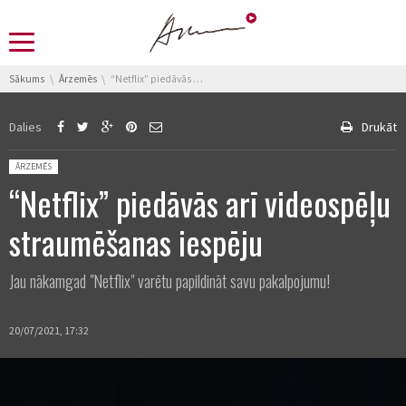
You are here:
Sākums
Ārzemēs
“Netflix” piedāvās arī videospēļu straumēšanas iespēju
Dalies
Drukāt
Posted in:
ĀRZEMĒS
“Netflix” piedāvās arī videospēļu
straumēšanas iespēju
Jau nākamgad "Netflix" varētu papildināt savu pakalpojumu!
20/07/2021, 17:32