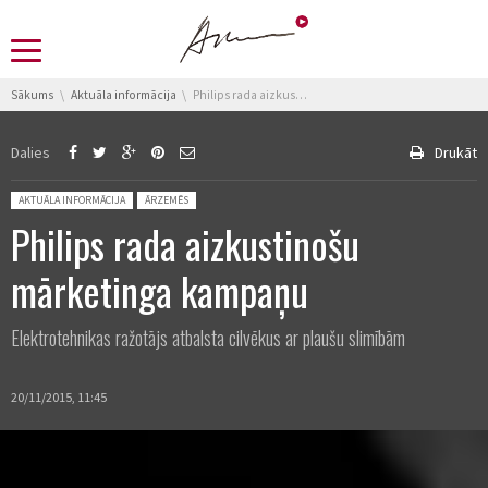
You are here:
Sākums
Aktuāla informācija
Philips rada aizkustinošu mārketinga kampaņu
Dalies
Drukāt
Posted in:
AKTUĀLA INFORMĀCIJA
ĀRZEMĒS
Philips rada aizkustinošu
mārketinga kampaņu
Elektrotehnikas ražotājs atbalsta cilvēkus ar plaušu slimībām
20/11/2015, 11:45