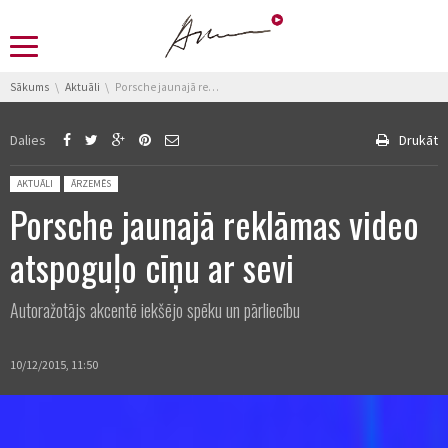
You are here:
Sākums
Aktuāli
Porsche jaunajā reklāmas video atspoguļo cīņu ar sevi
Dalies
Drukāt
Posted in:
AKTUĀLI
ĀRZEMĒS
Porsche jaunajā reklāmas video
atspoguļo cīņu ar sevi
Autoražotājs akcentē iekšējo spēku un pārliecību
10/12/2015, 11:50