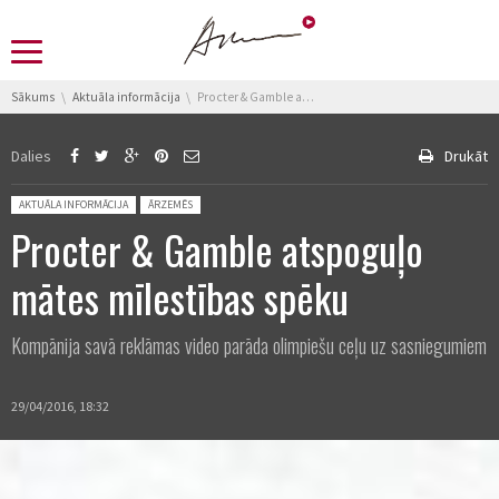
You are here:
Sākums
Aktuāla informācija
Procter & Gamble atspoguļo mātes mīlestības spēku
Dalies
Drukāt
Posted in:
AKTUĀLA INFORMĀCIJA
ĀRZEMĒS
Procter & Gamble atspoguļo
mātes mīlestības spēku
Kompānija savā reklāmas video parāda olimpiešu ceļu uz sasniegumiem
29/04/2016, 18:32