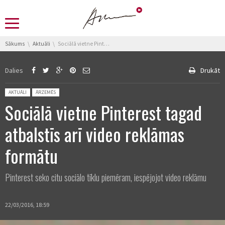
You are here:
Sākums
Aktuāli
Sociālā vietne Pinterest tagad atbalstīs arī video reklāmas formātu
Dalies
Drukāt
Posted in:
AKTUĀLI
ĀRZEMĒS
Sociālā vietne Pinterest tagad
atbalstīs arī video reklāmas
formātu
Pinterest seko citu sociālo tīklu piemēram, iespējojot video reklāmu
22/03/2016, 18:59