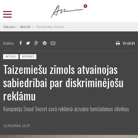
You are here:
Sākums
Aktuāli
Taizemiešu zīmols atvainojas sabiedrībai par diskriminējošu reklāmu
Dalies
Drukāt
Posted in:
AKTUĀLI
ĀRZEMĒS
Taizemiešu zīmols atvainojas
sabiedrībai par diskriminējošu
reklāmu
Kompānija Seoul Secret savā reklāmā aizvaino tumšādainus cilvēkus
11/01/2016, 12:27