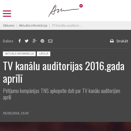
You are here:
Sākums
Aktuāla informācija
TV kanālu auditorijas 2016.gada aprīlī
Dalies
Drukāt
Posted in:
AKTUĀLA INFORMĀCIJA
LATVIJĀ
TV kanālu auditorijas 2016.gada
aprīlī
Pētījumu kompānijas TNS apkopotie dati par TV kanālu auditorijām
aprīlī
05/05/2016, 15:03