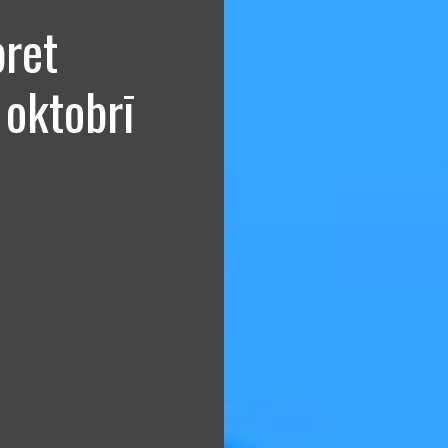
pret
 oktobrī