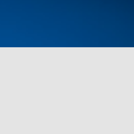
rch for: