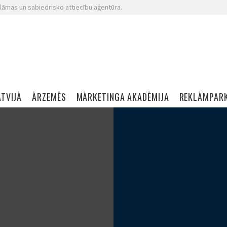
lāmas un sabiedrisko attiecību aģentūra.
ATVIJĀ
ĀRZEMĒS
MĀRKETINGA AKADĒMIJA
REKLĀMPAR