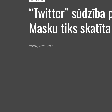
“Twitter” sūdzība 
Masku tiks skatīta
20/07/2022, 09:41