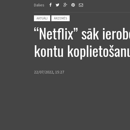
Dalies
Posted in:
AKTUĀLI
ĀRZEMĒS
“Netflix” sāk ierob
kontu koplietošan
22/07/2022, 15:27