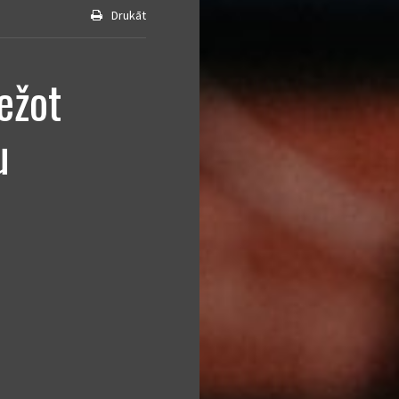
Drukāt
ežot
u