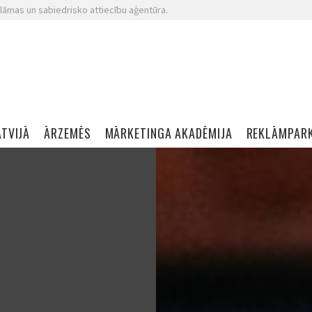
lāmas un sabiedrisko attiecību aģentūra.
ATVIJĀ
ĀRZEMĒS
MĀRKETINGA AKADĒMIJA
REKLĀMPAR