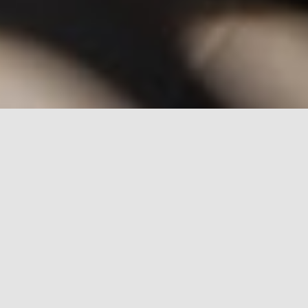
rch for: