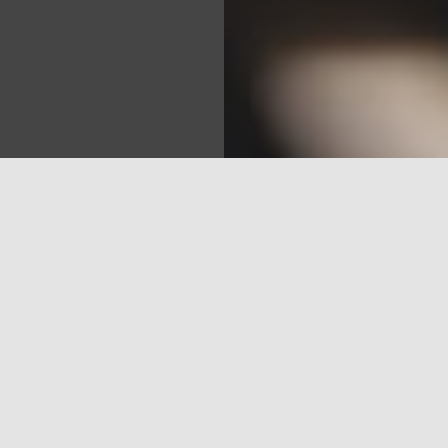
Sea
eizi vēsturē fiksējis abonentu skaita kritumu.