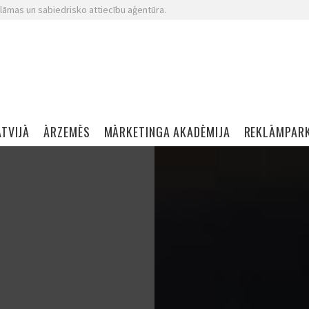
lāmas un sabiedrisko attiecību aģentūra.
ATVIJĀ
ĀRZEMĒS
MĀRKETINGA AKADĒMIJA
REKLĀMPAR