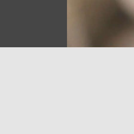
Sea
ziņojis, ka ir gatavs turpināt darījumu par