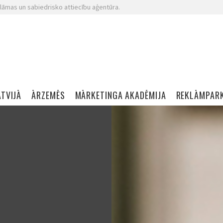
lāmas un sabiedrisko attiecību aģentūra.
ATVIJĀ
ĀRZEMĒS
MĀRKETINGA AKADĒMIJA
REKLĀMPAR