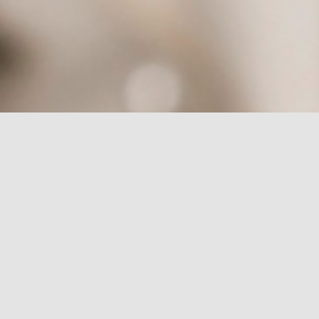
rch for: