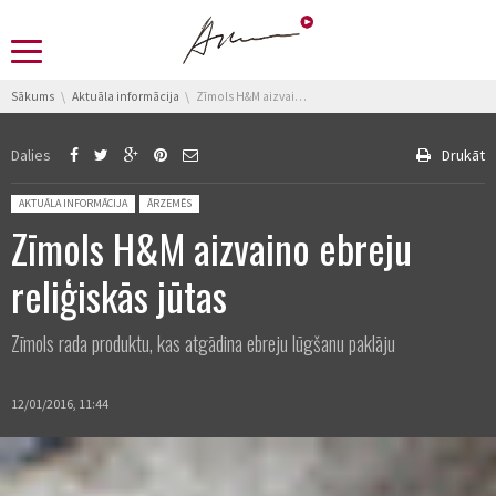
You are here:
Sākums
Aktuāla informācija
Zīmols H&M aizvaino ebreju reliģiskās jūtas
Dalies
Drukāt
Posted in:
AKTUĀLA INFORMĀCIJA
ĀRZEMĒS
Zīmols H&M aizvaino ebreju
reliģiskās jūtas
Zīmols rada produktu, kas atgādina ebreju lūgšanu paklāju
12/01/2016, 11:44