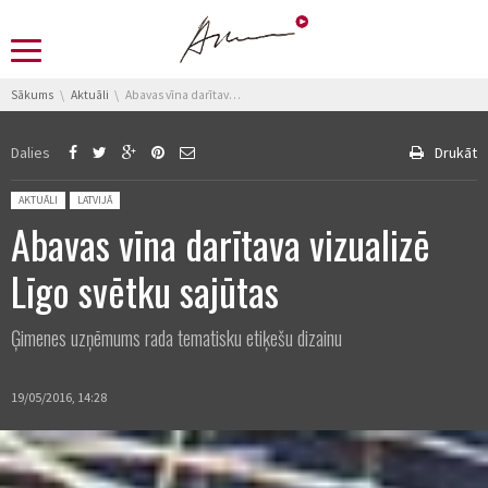
You are here:
Sākums
Aktuāli
Abavas vīna darītava vizualizē Līgo svētku sajūtas
Dalies
Drukāt
Posted in:
AKTUĀLI
LATVIJĀ
Abavas vīna darītava vizualizē
Līgo svētku sajūtas
Ģimenes uzņēmums rada tematisku etiķešu dizainu
19/05/2016, 14:28