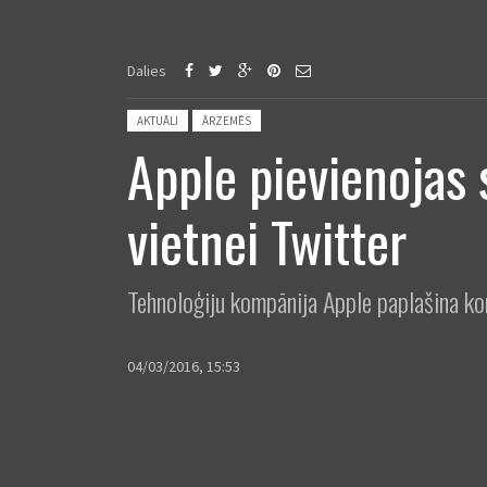
Dalies
Posted in:
AKTUĀLI
ĀRZEMĒS
Apple pievienojas 
vietnei Twitter
Tehnoloģiju kompānija Apple paplašina ko
04/03/2016, 15:53