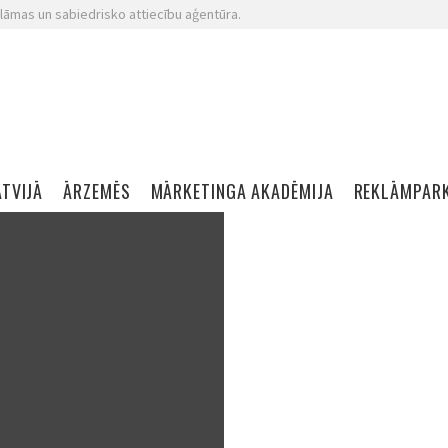
lāmas un sabiedrisko attiecību aģentūra.
ATVIJĀ
ĀRZEMĒS
MĀRKETINGA AKADĒMIJA
REKLĀMPAR