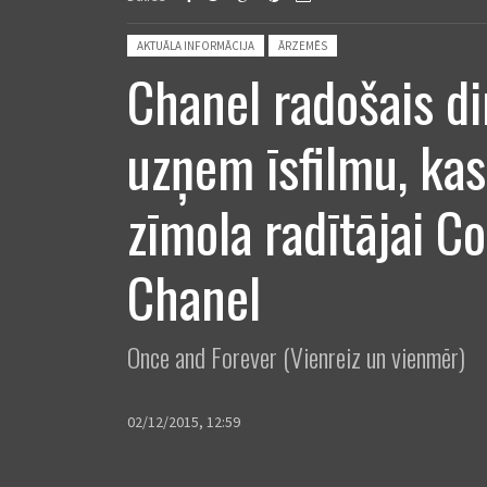
Posted in:
AKTUĀLA INFORMĀCIJA
ĀRZEMĒS
Chanel radošais di
uzņem īsfilmu, kas
zīmola radītājai C
Chanel
Once and Forever (Vienreiz un vienmēr)
02/12/2015, 12:59