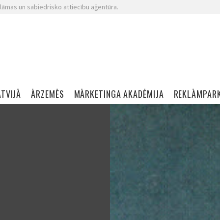
lāmas un sabiedrisko attiecību aģentūra.
ATVIJĀ
ĀRZEMĒS
MĀRKETINGA AKADĒMIJA
REKLĀMPAR