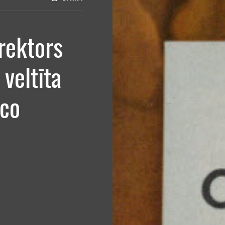
rektors
 veltīta
oco