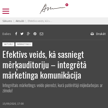
You are here:
Sākums
Aktuāli
Efektīvs veids, kā sasniegt mērķauditoriju – integrētā mārketinga komunikācija
Dalies
Drukāt
Posted in:
AKTUĀLI
MĀRKETINGS
Efektīvs veids, kā sasniegt
mērķauditoriju – integrētā
mārketinga komunikācija
Integrētais mārketings veido pieredzi, kurā patērētāji mijiedarbojas ar
zīmolu!
15/09/2020, 17:00