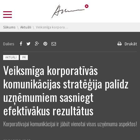
You are here:
Sākums
Aktuāli
Veiksmīga korporatīvās komunikācijas stratēģija palīdz uzņēmumiem sasniegt efektīvākus rezultātus
Dalies
Drukāt
Posted in:
AKTUĀLI
PR
Veiksmīga korporatīvās
komunikācijas stratēģija palīdz
uzņēmumiem sasniegt
efektīvākus rezultātus
Korporatīvajai komunikācijai ir jābūt vienotai visos uzņēmuma aspektos!