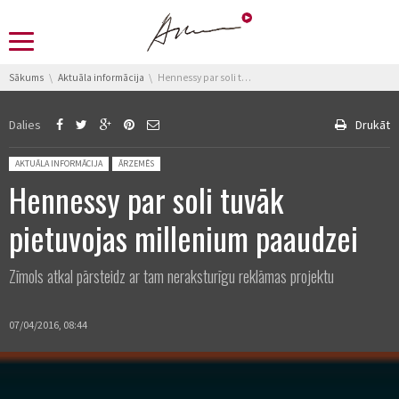
You are here:
Sākums
Aktuāla informācija
Hennessy par soli tuvāk pietuvojas millenium paaudzei
Dalies
Drukāt
Posted in:
AKTUĀLA INFORMĀCIJA
ĀRZEMĒS
Hennessy par soli tuvāk
pietuvojas millenium paaudzei
Zīmols atkal pārsteidz ar tam neraksturīgu reklāmas projektu
07/04/2016, 08:44