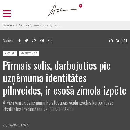
You are here:
Sākums
Aktuāli
Pirmais solis, darbojoties pie uzņēmuma identitātes pilnveides, ir esošā zīmola izpēte
Dalies
Drukāt
Posted in:
AKTUĀLI
MĀRKETINGS
Pirmais solis, darbojoties pie
uzņēmuma identitātes
pilnveides, ir esošā zīmola izpēte
Arvien vairāk uzņēmumu kā attīstības veidu izvēlas korporatīvās
identitātes izveidošanu vai pilnveidošanu!
21/09/2020, 16:25