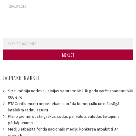
26/10/2020
Search for:
JAUNĀKIE RAKSTI
Straumētāju nodeva Latvijas saturam: NKC ik gadu varētu saņemt 600
000 eiro
PTAC: influenceri nepietiekami norāda komerciālu un mākslīgā
intelekta radītu saturu
Plāno piemērot stingrākus sodus par valsts valodas lietojuma
pārkāpumiem
Mediju atbalsta fonda nacionālo mediju konkursā atbalstīti 37
projekti