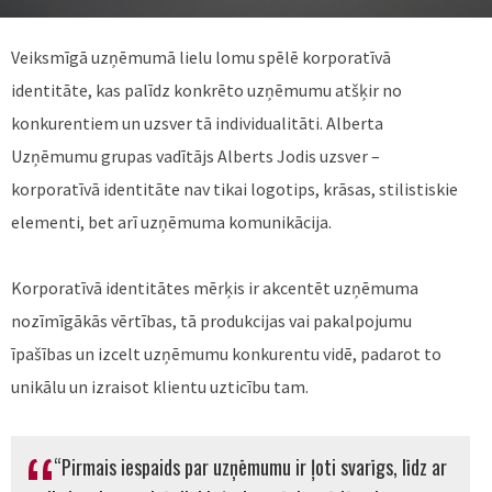
Veiksmīgā uzņēmumā lielu lomu spēlē korporatīvā
identitāte, kas palīdz konkrēto uzņēmumu atšķir no
konkurentiem un uzsver tā individualitāti. Alberta
Uzņēmumu grupas vadītājs Alberts Jodis uzsver –
korporatīvā identitāte nav tikai logotips, krāsas, stilistiskie
elementi, bet arī uzņēmuma komunikācija.
Korporatīvā identitātes mērķis ir akcentēt uzņēmuma
nozīmīgākās vērtības, tā produkcijas vai pakalpojumu
īpašības un izcelt uzņēmumu konkurentu vidē, padarot to
unikālu un izraisot klientu uzticību tam.
“Pirmais iespaids par uzņēmumu ir ļoti svarīgs, līdz ar