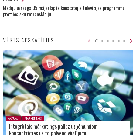
Mediju uzraugs 35 mājaslapās konstatējis televīzijas programmu
prettiesisku retranslāciju
VĒRTS APSKATĪTIES
Posted in:
AKTUĀLI
MĀRKETINGS
Integrētais mārketings palīdz uzņēmumiem
koncentrēties uz to galveno vēstījumu