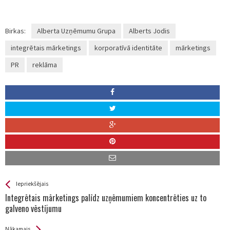
Birkas:
Alberta Uzņēmumu Grupa
Alberts Jodis
integrētais mārketings
korporatīvā identitāte
mārketings
PR
reklāma
See more
Back
Iepriekšējais
All
Integrētais mārketings palīdz uzņēmumiem koncentrēties uz to
Entries
galveno vēstījumu
Nākamais