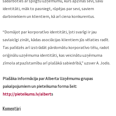
sadarboties ar spilgtu uzņēmumu, kurš apzinās sevi, savu
identitāti, māk to pasniegt, rūpējas par sevi, saviem
darbiniekiem un klientiem, kā arī ciena konkurentus.
“Domājot par korporatīvo identitāti, ļoti svarīgi ir jau
savlaicīgi zināt, kādas asociācijas klientiem jūs vēlaties radīt.
Tas palīdzēs arī izstrādāt pārdomātu korporatīvo tēlu, radot
oriģinālu uzņēmuma identitāti, kas veicinātu uzņēmuma
zīmola atpazīstamību arī plašākā sabiedrībā,” uzsver A. Jodis.
Plašāka informācija par Alberta Uzņēmumu grupas
pakalpojumiem un pieteikuma forma šeit:
http://pieteikums.lv/albert
s
Komentāri