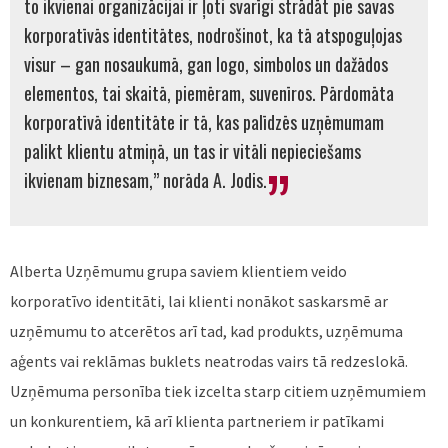
to ikvienai organizācijai ir ļoti svarīgi strādāt pie savas
korporatīvās identitātes, nodrošinot, ka tā atspoguļojas
visur – gan nosaukumā, gan logo, simbolos un dažādos
elementos, tai skaitā, piemēram, suvenīros. Pārdomāta
korporatīvā identitāte ir tā, kas palīdzēs uzņēmumam
palikt klientu atmiņā, un tas ir vitāli nepieciešams
ikvienam biznesam,” norāda A. Jodis.
Alberta Uzņēmumu grupa saviem klientiem veido
korporatīvo identitāti, lai klienti nonākot saskarsmē ar
uzņēmumu to atcerētos arī tad, kad produkts, uzņēmuma
aģents vai reklāmas buklets neatrodas vairs tā redzeslokā.
Uzņēmuma personība tiek izcelta starp citiem uzņēmumiem
un konkurentiem, kā arī klienta partneriem ir patīkami