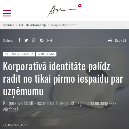
You are here:
Sākums
Aktuāla informācija
Korporatīvā identitāte palīdz radīt ne tikai pirmo iespaidu par uzņēmumu
Dalies
Drukāt
Posted in:
AKTUĀLA INFORMĀCIJA
MĀRKETINGS
Korporatīvā identitāte palīdz
radīt ne tikai pirmo iespaidu par
uzņēmumu
Korporatīvā identitātes mērķis ir akcentēt uzņēmuma nozīmīgākās
vērtības!
27/10/2020, 15:59