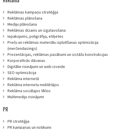
Reklāma
Reklāmas kampaņu stratēģija
Reklāmas plānošana
Mediju plānošana
Reklāmas dizains un izgatavošana
Iepakojums, poligrāfija, etiķetes
Preču un reklāmas materiālu izplatīšanas optimizācija
(merčendaizings)
Prezentācijas, reklāmas pasākumi un izstāžu konstrukcijas
Korporatīvās dāvanas
Digitālie risinājumi un web izveide
SEO optimizācija
Reklāma internetā
Reklāma interneta meklētājos
Reklāma sociālajos tīklos
Multimediju risinājumi
PR
PR stratēģija
PR kampaņas un notikumi