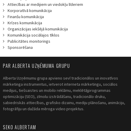
Attiecības ar medijiem un viedokļu līderiem
Korporatīvā komunikācija
Finanšu komunikācija
Krīzes komunikācija
Organizācijas iekšējā komunikācija
Komunikācija sociālajos tīklos
Publicitātes monitorings
Sponsorēšana
PAR ALBERTA UZŅĒMUMA GRUPU
Alberta Uzņēmumu grupa apvieno sevī tradicionālos un inovatīvos
mārketinga instrumentus, ietverot interneta mārketingu, sociālos
medijus, tiešsaistes un mobilo reklāmu, meklētājprogrammas
optimizāciju (SEO), zīmolu izstrādāšanu, tradicionālo druku,
sabiedriskās attiecības, grafisko dizainu, mediju plānošanu, animāciju,
fotogrāfiju un dažāda mēroga video projektus.
SEKO ALBERTAM