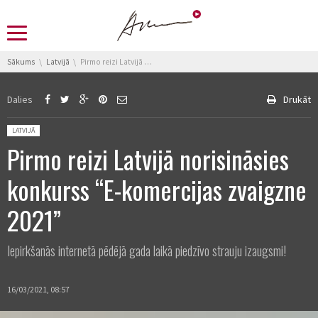
You are here:
Sākums
Latvijā
Pirmo reizi Latvijā norisināsies konkurss “E-komercijas zvaigzne 2021”
Dalies
Drukāt
Posted in:
LATVIJĀ
Pirmo reizi Latvijā norisināsies
konkurss “E-komercijas zvaigzne
2021”
Iepirkšanās internetā pēdējā gada laikā piedzīvo strauju izaugsmi!
16/03/2021, 08:57