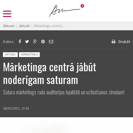
You are here:
Sākums
Aktuāli
Mārketinga centrā jābūt noderīgam saturam
Dalies
Drukāt
Posted in:
AKTUĀLI
MĀRKETINGS
Mārketinga centrā jābūt
noderīgam saturam
Satura mārketings rada auditorijas lojalitāti un uzticēšanos zīmolam!
18/03/2021, 13:53