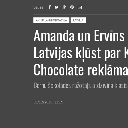
Dalies
Posted in:
AKTUĀLA INFORMĀCIJA
LATVIJĀ
Amanda un Ervīns
Latvijas kļūst par 
Chocolate reklām
Bērnu šokolādes ražotājs atdzīvina klasis
03/12/2015, 11:19