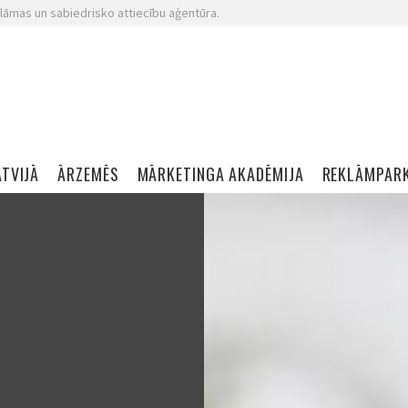
lāmas un sabiedrisko attiecību aģentūra.
ATVIJĀ
ĀRZEMĒS
MĀRKETINGA AKADĒMIJA
REKLĀMPAR