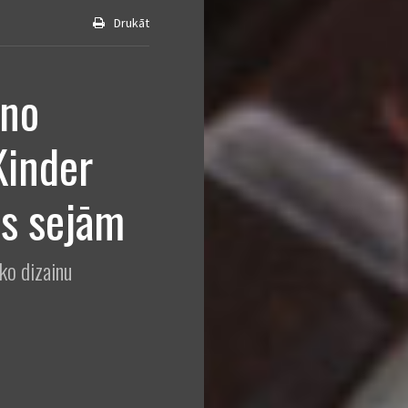
Drukāt
 no
Kinder
as sejām
ko dizainu