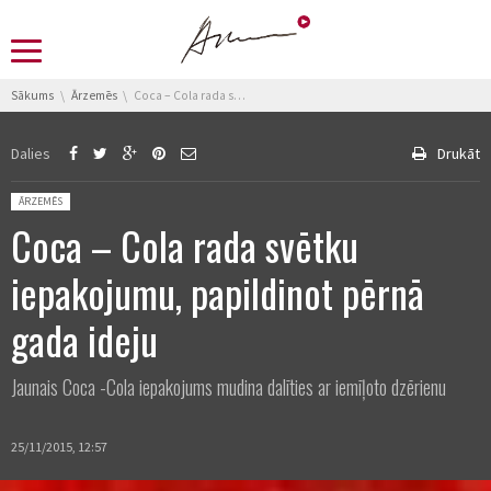
You are here:
Sākums
Ārzemēs
Coca – Cola rada svētku iepakojumu, papildinot pērnā gada ideju
Dalies
Drukāt
Posted in:
ĀRZEMĒS
Coca – Cola rada svētku
iepakojumu, papildinot pērnā
gada ideju
Jaunais Coca -Cola iepakojums mudina dalīties ar iemīļoto dzērienu
25/11/2015, 12:57